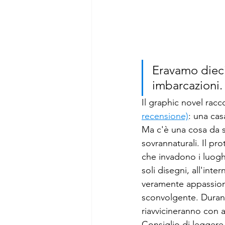
Eravamo dieci
imbarcazioni.
Il graphic novel racc
recensione)
: una cas
Ma c'è una cosa da s
sovrannaturali. Il pr
che invadono i luoghi
soli disegni, all'int
veramente appassiona
sconvolgente. Durante
riavvicineranno con a
Consiglio di leggere