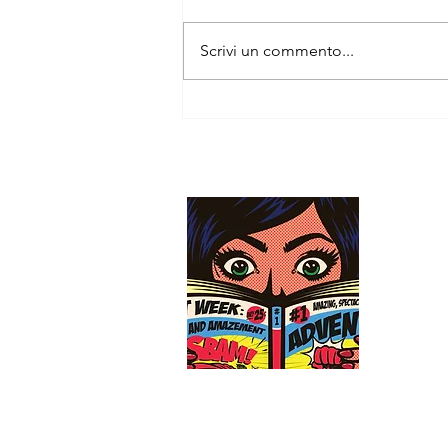
Scrivi un commento...
Le tredici vite e mezzo del capitano
Orso Blu
QUAL
Dafne è u
Alma R., 
ogni gior
newsletter