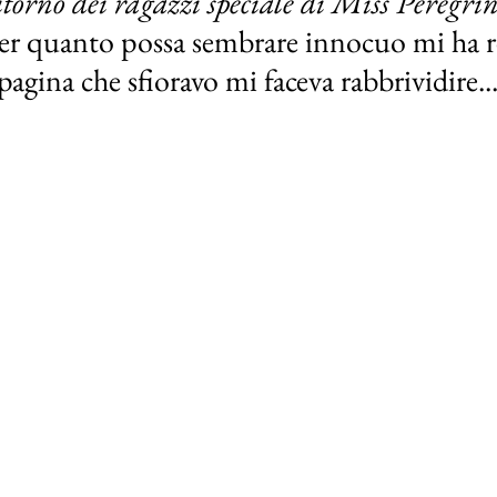
ritorno dei ragazzi speciale di Miss Peregrine
er quanto possa sembrare innocuo mi ha r
agina che sfioravo mi faceva rabbrividire..