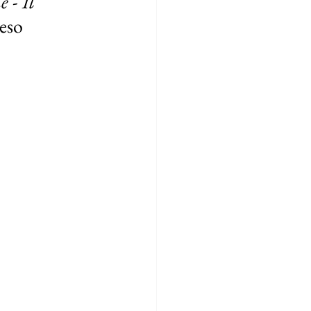
 - Il 
eso 
.