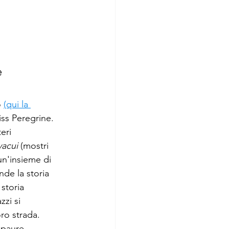
 
 
(qui la 
iss Peregrine. 
eri 
vacui
 (mostri 
un'insieme di 
nde la storia 
storia 
zi si 
ro strada. 
 paure 