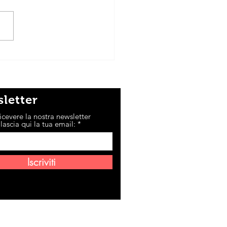
re
letter
icevere la nostra newsletter
lascia qui la tua email:
Iscriviti