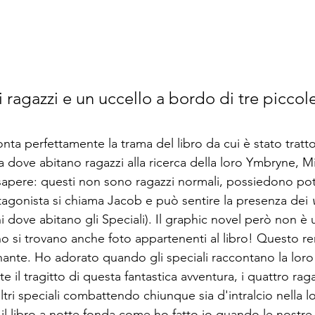
 ragazzi e un uccello a bordo di tre piccole
onta perfettamente la trama del libro da cui è stato tratto
a dove abitano ragazzi alla ricerca della loro Ymbryne, M
apere: questi non sono ragazzi normali, possiedono pot
otagonista si chiama Jacob e può sentire la presenza dei 
 dove abitano gli Speciali). Il graphic novel però non è 
erno si trovano anche foto appartenenti al libro! Questo re
nte. Ho adorato quando gli speciali raccontano la loro 
 il tragitto di questa fantastica avventura, i quattro ragaz
ltri speciali combattendo chiunque sia d'intralcio nella lo
 il libro a notte fonda come ho fatto io quando le nostre