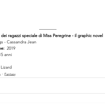
o dei ragazzi speciale di Miss Peregrine - il graphic novel
s - Cassandra Jean
e:  
2019
15 anni
 Lizard
a
Fantasy