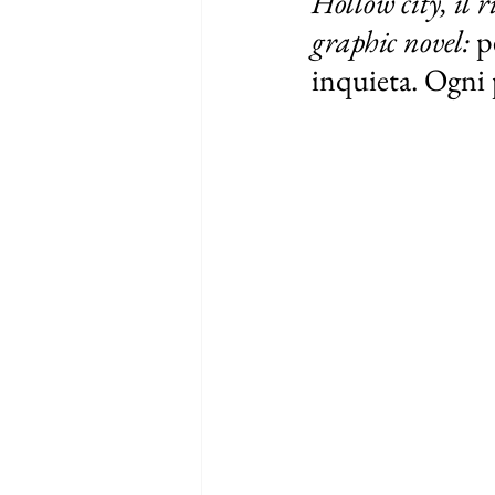
Hollow city, il 
graphic novel: 
p
inquieta. Ogni p