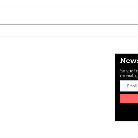
Cene
Un ragazzo è quasi niente
News
COSA DI NOI
Se vuoi r
mensile, 
n progetto di Sara, Marta, Margherita,
Alma P., Viola e Anna, che si impegnano
no per mandare avanti questo sito e la sua
.