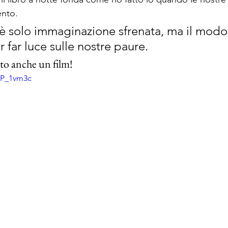
ento.
n è solo immaginazione sfrenata, ma il modo
 far luce sulle nostre paure.
atto anche un film!
pP_1vm3c