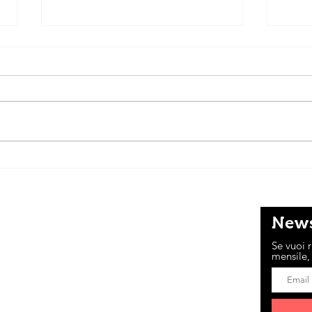
Cene
Un ragazzo è quasi niente
News
COSA DI NOI
Se vuoi r
mensile, 
n progetto di Sara, Marta, Margherita,
Alma P., Viola e Anna, che si impegnano
no per mandare avanti questo sito e la sua