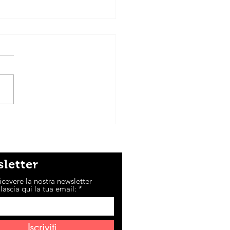
re
letter
icevere la nostra newsletter
lascia qui la tua email:
Iscriviti