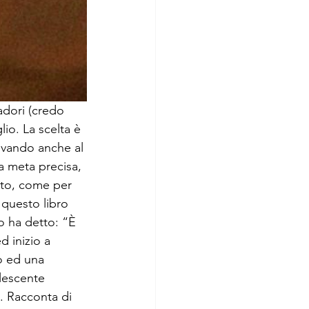
adori (credo 
lio. La scelta è 
rivando anche al 
a meta precisa, 
nto, come per 
 questo libro 
lo ha detto: “È 
 inizio a 
o ed una 
lescente 
. Racconta di 