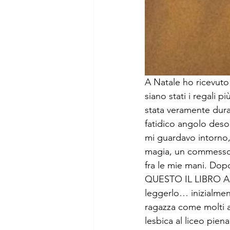
A Natale ho ricevuto
siano stati i regali p
stata veramente dura,
fatidico angolo desol
mi guardavo intorno,
magia, un commesso, c
fra le mie mani. Dopo 
QUESTO IL LIBRO ADA
leggerlo… inizialmen
ragazza come molti al
lesbica al liceo pie