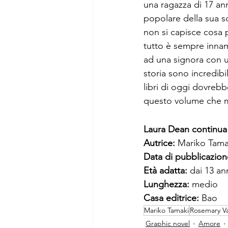
una ragazza di 17 an
popolare della sua s
non si capisce cosa p
tutto è sempre innamo
ad una signora con u
storia sono incredibi
libri di oggi dovreb
questo volume che m
Laura Dean continua 
Autrice: 
Mariko Tama
Data di pubblicazion
Età adatta: 
dai 13 ann
Lunghezza: 
medio 
Casa editrice: 
Bao
Mariko Tamaki
Rosemary V
Graphic novel
Amore