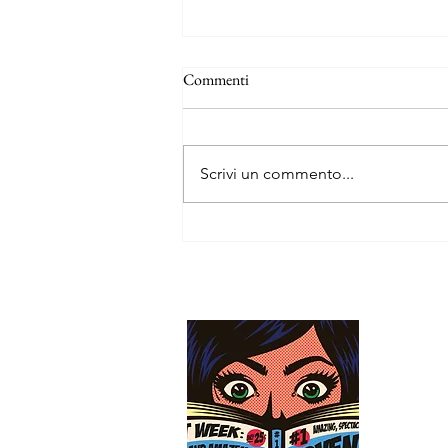
Commenti
Scrivi un commento...
Le tredici vite e mezzo del capitano
Orso Blu
QUAL
Dafne è u
Alma R., 
ogni gior