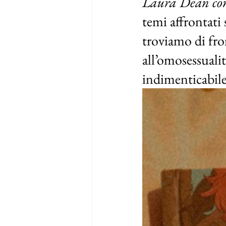
Laura Dean con
temi affrontati 
troviamo di fron
all’omosessualit
indimenticabile