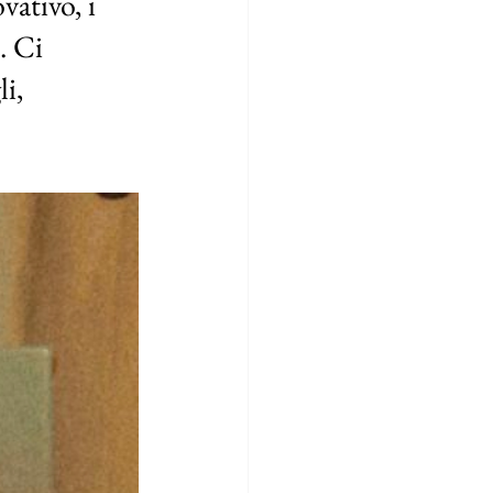
vativo, i 
. Ci 
i, 