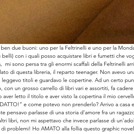
 ben due buoni: uno per la Feltrinelli e uno per la Mond
iù belli) con i quali posso acquistare libri e fumetti che vog
  mi sono persa tra gli enormi scaffali della Feltrinelli ar
ato di questa libreria, il reparto teenager. Non avevo un
 leggevo titoli e guardavo le copertine. Ad un certo pu
on un grosso carrello di libri vari e assortiti, fa cadere
aver letto il titolo e aver visto la copertina il mio cervel
TTO!” e come potevo non prenderlo? Arrivo a casa ed
te pensavo parlasse di una storia d’amore fra un ragazz
tri libri, non mi aspettavo che invece parlasse di un'ado
na di problemi! Ho AMATO alla follia questo graphic novel