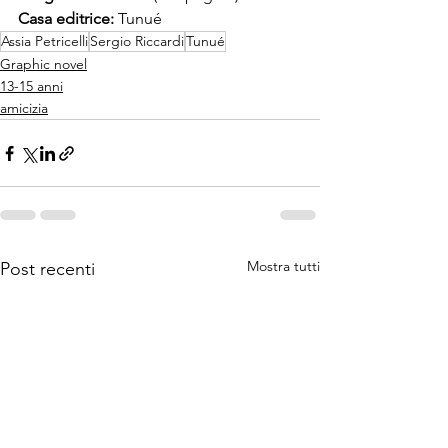
Casa editrice: 
Tunué
Assia Petricelli
Sergio Riccardi
Tunué
Graphic novel
13-15 anni
amicizia
Mostra tutti
Post recenti