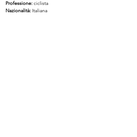
Professione: 
ciclista
Nazionalità: 
Italiana
Donne per strada
libertando essere donne
Mostra tutti
Post recenti