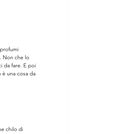
 profumi 
e. Non che lo 
i da fare. E poi 
n è una cosa da 
e chilo di 