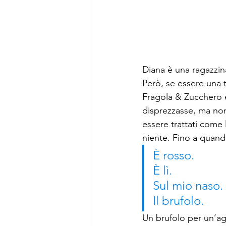
Diana è una ragazzin
Però, se essere una 
Fragola & Zucchero e 
disprezzasse, ma non 
essere trattati come
niente. Fino a quando
È rosso.
È lì.
Sul mio naso.
Il brufolo.
Un brufolo per un’ag