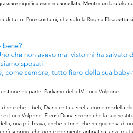
rassare significa essere cancellata. Mentre un brufolo co
ea di tutto. Pure costumi, che solo la Regina Elisabetta 
to bene?
Uno che non avevo mai visto mi ha salvato 
i siamo sposati.
, come sempre, tutto fiero della sua baby-
uestione da parte. Parliamo della LV. Luca Volpone. 
 dire è che... beh, Diana è stata scelta come modella da 
le di Luca Volpone. E così Diana scopre che la sua sostit
ella, una più brava, anche attrice, che ha qualcosa di nu
erà scoprirà che non è per niente antipatica, anzi, piutt