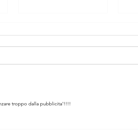
1984
Un ra
nzare troppo dalla pubblicita'!!!!