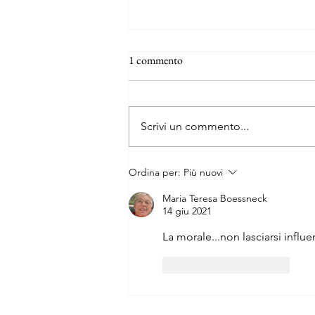
1 commento
Scrivi un commento...
Le tredici vite e mezzo del capitano
Ordina per:
Più nuovi
Orso Blu
Maria Teresa Boessneck
14 giu 2021
La morale...non lasciarsi influe
Mi piace
Rispondi