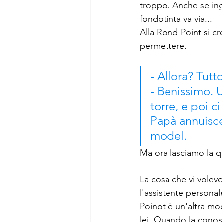
troppo. Anche se ing
fondotinta va via...
Alla Rond-Point si cr
permettere. 
- Allora? Tut
- Benissimo. 
torre, e poi c
Papà annuisce
model.
Ma ora lasciamo la q
La cosa che vi volevo
l'assistente persona
Poinot è un'altra mod
lei. Quando la conosc