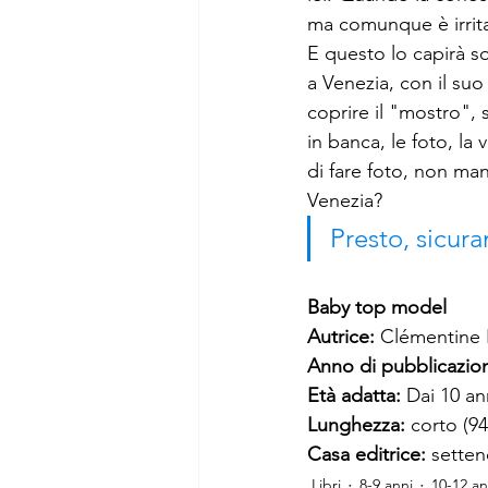
ma comunque è irrita
E questo lo capirà s
a Venezia, con il suo
coprire il "mostro", si
in banca, le foto, la
di fare foto, non mang
Venezia?
Presto, sicur
Baby top model
Autrice: 
Clémentine 
Anno di pubblicazion
Età adatta: 
Dai 10 an
Lunghezza: 
corto (9
Casa editrice: 
sette
Libri
8-9 anni
10-12 an