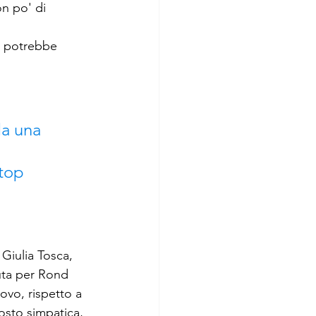
n po' di 
si potrebbe 
da una 
top 
Giulia Tosca, 
uta per Rond 
ovo, rispetto a 
osto simpatica, 