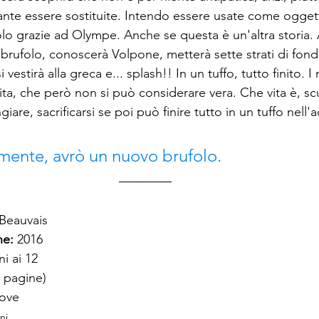
nte essere sostituite. Intendo essere usate come oggetti
olo grazie ad Olympe. Anche se q
uesta è un'altra storia. 
 brufolo, conoscerà Volpone, metterà sette strati di fond
 vestirà alla greca e... splash!! In un tuffo, tutto finito. I 
 vita, che però non si può considerare vera. Che vita è, sc
iare, sacrificarsi se poi può finire tutto in un tuffo nell'
amente, avrò un nuovo brufolo.
Beauvais
e: 
2016
ni ai 12
4 pagine)
nove
ni