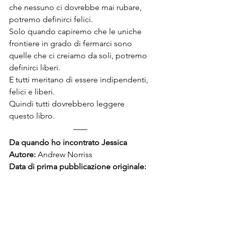
che nessuno ci dovrebbe mai rubare, 
potremo definirci felici.
Solo quando capiremo che le uniche 
frontiere in grado di fermarci sono 
quelle che ci creiamo da soli, potremo 
definirci liberi.
E tutti meritano di essere indipendenti, 
felici e liberi.
Quindi tutti dovrebbero leggere 
questo libro.
Da quando ho incontrato Jessica
Autore: 
Andrew Norriss 
Data di prima pubblicazione originale: 
13 ottobre 2016
Età adatta: 
dai 12 anni in su   
Lunghezza: 
corto (186 pagine)   
Casa editrice: 
Il castoro