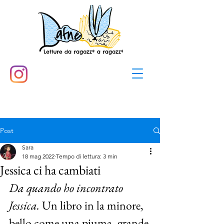
Post
Sara
18 mag 2022
Tempo di lettura: 3 min
Jessica ci ha cambiati
Da quando ho incontrato 
Jessica. 
Un libro in la minore, 
bello come una piuma, grande 