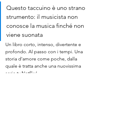
Questo taccuino è uno strano 
strumento: il musicista non 
conosce la musica finché non 
viene suonata
Un libro corto, intenso, divertente e 
profondo. Al passo con i tempi. Una 
storia d'amore come poche, dalla 
quale è tratta anche una nuovissima 
serie tv Netflix! 
Ecco il trailer:
https://www.youtube.com/watch?v=c-
dNUTZwuEc