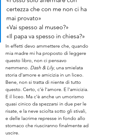
«Posso solo affermare con 
certezza che con me non ci ha 
mai provato» 
«Vai spesso al museo?» 
«Il papa va spesso in chiesa?»
In effetti devo ammettere che, quando 
mia madre mi ha proposto di leggere 
questo libro, non ci pensavo 
nemmeno. 
Dash & Lily
, una smielata 
storia d'amore e amicizia in un liceo. 
Bene, non si tratta di niente di tutto 
questo. Certo, c'è l'amore. E l'amicizia. 
E il liceo. Ma c'è anche un umorismo 
quasi cinico da spezzarsi in due per le 
risate, e la neve sciolta sotto gli stivali, 
e delle lacrime represse in fondo allo 
stomaco che riusciranno finalmente ad 
uscire.