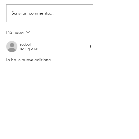
Un ragazzo è quasi 
Scrivi un commento...
Più nuovi
scobol
02 lug 2020
Io ho la nuova edizione 