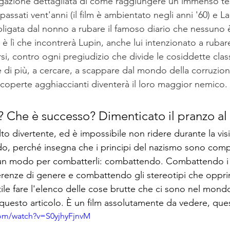
iegazione dettagliata di come raggiungere un immenso t
assati vent'anni (il film è ambientato negli anni '60) e La
bligata dal nonno a rubare il famoso diario che nessuno 
 è lì che incontrerà Lupin, anche lui intenzionato a rubare 
si, contro ogni pregiudizio che divide le cosiddette classi
 di più, a cercare, a scappare dal mondo della corruzion
operte agghiaccianti diventerà il loro maggior nemico.
o? Che è successo? Dimenticato il pranzo al
to divertente, ed è impossibile non ridere durante la vis
o, perché insegna che i principi del nazismo sono com
o un modo per combatterli: combattendo. Combattendo i 
renze di genere e combattendo gli stereotipi che oppri
ile fare l'elenco delle cose brutte che ci sono nel mond
questo articolo. È un film assolutamente da vedere, que
com/watch?v=S0yjhyFjnvM