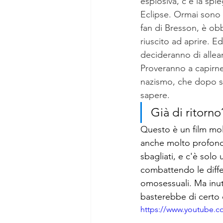
esplosiva, c'è la sp
Eclipse. Ormai sono p
fan di Bresson, è ob
riuscito ad aprire. Ed
decideranno di allear
Proveranno a capirne
nazismo, che dopo sc
sapere. 
Già di ritorn
Questo è un film mol
anche molto profond
sbagliati, e c'è sol
combattendo le diffe
omosessuali. Ma inut
basterebbe di certo 
https://www.youtube.