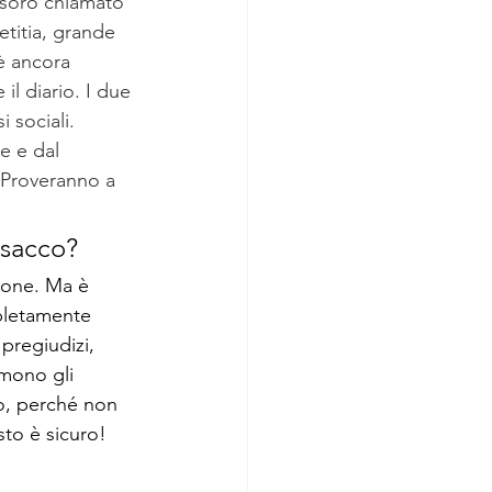
esoro chiamato 
etitia, grande 
è ancora 
il diario. I due 
 sociali. 
e e dal 
 Proveranno a 
 sacco?
ione. Ma è 
pletamente 
pregiudizi, 
mono gli 
o, perché non 
sto è sicuro!