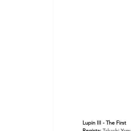
Lupin III - The First 
Regista: 
Takashi Yam