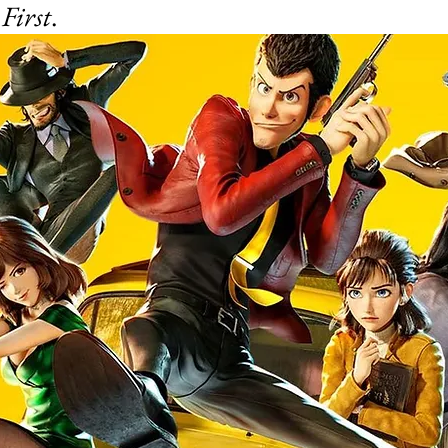
First
.