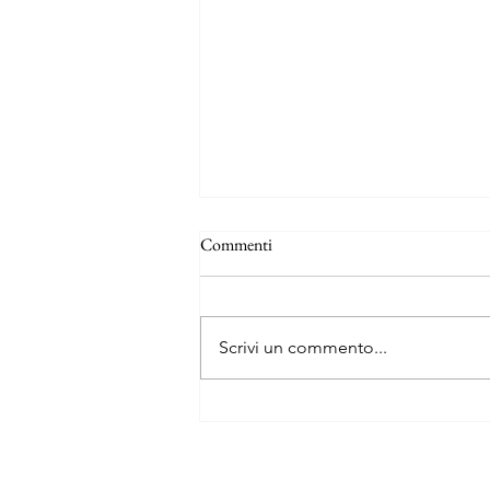
Commenti
Scrivi un commento...
Le tredici vite e mezzo del capitano
Orso Blu