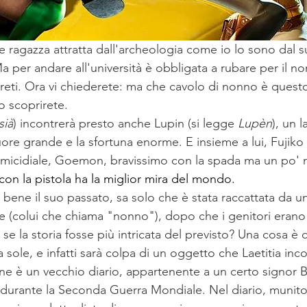
e ragazza attratta dall'archeologia come io lo sono dal su
Ma per andare all'università è obbligata a rubare per il 
reti. Ora vi chiederete: ma che cavolo di nonno è quest
o scoprirete. 
sià
) incontrerà presto anche Lupin (si legge 
Lupèn
), un 
 cuore grande e la sfortuna enorme. E insieme a lui, Fujiko
 micidiale, Goemon, bravissimo con la spada ma un po' 
con la pistola ha la miglior mira del mondo. 
bene il suo passato, sa solo che è stata raccattata da un
e (colui che chiama "nonno"), dopo che i genitori erano 
se la storia fosse più intricata del previsto? Una cosa è 
sole, e infatti sarà colpa di un oggetto che Laetitia inco
ne è un vecchio diario, appartenente a un certo signor 
 durante la Seconda Guerra Mondiale. Nel diario, munito