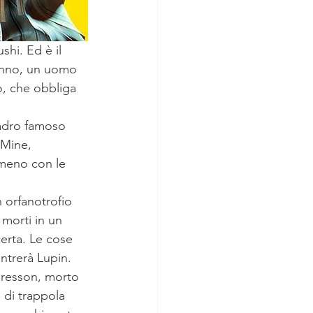
shi. Ed è il 
nonno, un uomo 
o, che obbliga 
ladro famoso 
 Mine, 
meno con le 
 orfanotrofio 
morti in un 
certa. Le cose 
ntrerà Lupin. 
Bresson, morto 
 di trappola 