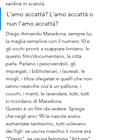
sardine in scatola. 
L'amo accattà? L'amo accattà o 
nun l'amo accattà?
Diego Armando Maradona, sempre lui, 
la maglia semplice con il numero 10 e 
gli occhi pronti a scappare lontano. In 
questo film/documentario, la città 
parla. Parlano i pescivendoli, gli 
impiegati, i bibliotecari, i laureati, le 
mogli, i tifosi sfegatati e quelli che non 
sanno neanche cos'è un pallone, i 
cuochi, i mariti, le lavandaie, tutti, tutti 
si ricordano di Maradona.
Questo è un film da vedere. Spiega 
che negli anni '90 le nascite erano 
aumentate tantissimo, tutti volevano 
dei figli: se usciva maschio il nome era 
"Diego", se usciva femmina "Azzurra", 