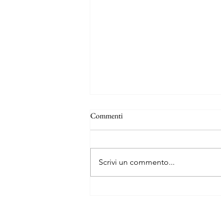
Commenti
Scrivi un commento...
Le tredici vite e mezzo del capitano
Orso Blu