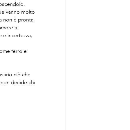
noscendolo, 
due vanno molto 
Ma non è pronta 
 amore a 
e e incertezza, 
come ferro e 
ssario ciò che 
 non decide chi 