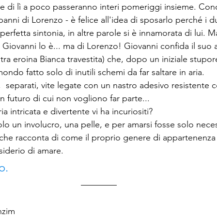
e di lì a poco passeranno interi pomeriggi insieme. Co
anni di Lorenzo - è felice all'idea di sposarlo perché i 
erfetta sintonia, in altre parole si è innamorata di lui. 
 Giovanni lo è... ma di Lorenzo! Giovanni confida il suo
tra eroina Bianca travestita) che, dopo un iniziale stupor
ndo fatto solo di inutili schemi da far saltare in aria.
,  separati, vite legate con un nastro adesivo resistente 
n futuro di cui non vogliono far parte...
a intricata e divertente vi ha incuriositi? 
olo un involucro, una pelle, e per amarsi fosse solo nece
 che racconta di come il proprio genere di appartenenza
siderio di amare.
o.
nzim