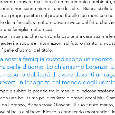
 devono sposare ma il loro è un matrimonio combinato, 
no e non sanno niente l’uno dell’altra. Bianca si rifiuta 
ro i propri genitori e il proprio fratello (un monaco ch
le della fanciulla), molto motivati invece dal fatto che Gi
a una famiglia molto ricca.
eata in sua zia, che non sola la ospiterà a casa sua ma le
'aiuterà a scoprire informazioni sul futuro marito: un co
 "pelle d'uomo"del titolo.
a nostra famiglia custodiscono un segreto.
na pelle d'uomo. Lo chiamiamo Lorenzo. Un
e, nessuno dubiterà di avere davanti un raga
uoverti in incognito nel mondo degli uomin
po e subito lo prende tra le mani e lo indossa trasform
con una bellissima pelle mulatta e grandi occhi blu. C
ta da Lorenzo, Bianca trova Giovanni, il suo futuro marito,
ve si balla e si beve. Riesce a conoscerlo mostrandosi in