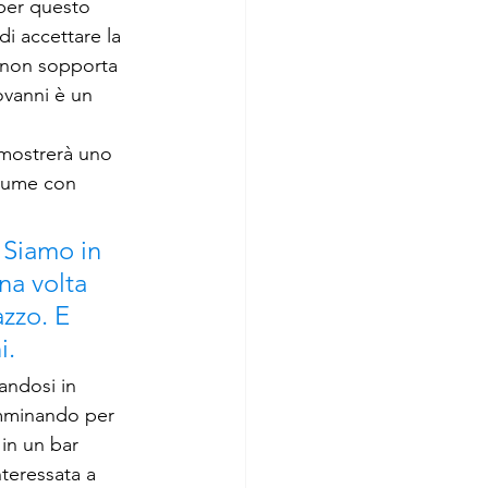
per questo 
di accettare la 
e non sopporta 
ovanni è un 
 mostrerà uno 
stume con 
 Siamo in 
a volta 
zzo. E 
i.
andosi in 
amminando per 
 in un bar 
teressata a 