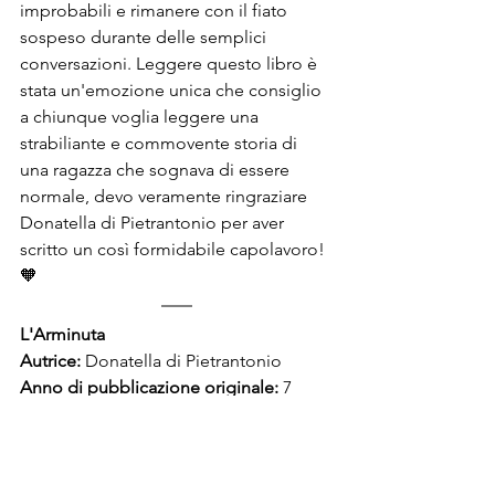
improbabili e rimanere con il fiato 
sospeso durante delle semplici 
conversazioni. Leggere questo libro è 
stata un'emozione unica che consiglio 
a chiunque voglia leggere una 
strabiliante e commovente storia di 
una ragazza che sognava di essere 
normale, devo veramente ringraziare 
Donatella di Pietrantonio per aver 
scritto un così formidabile capolavoro! 
🧡
L'Arminuta
Autrice: 
Donatella di Pietrantonio
Anno di pubblicazione originale: 
7 
febbraio 2017
Età consigliata: 
13 - 18 anni
Lunghezza: 
lungo (162 pagine)
Casa editrice: 
Einaudi