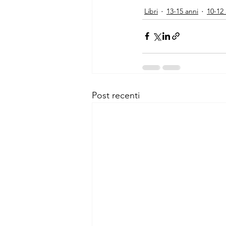
Libri
13-15 anni
10-12 
Post recenti