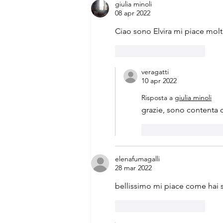
giulia minoli
08 apr 2022
Ciao sono Elvira mi piace molto
Mi piace
Rispondi
veragatti
10 apr 2022
Risposta a
giulia minoli
grazie, sono contenta c
Mi piace
Rispo
elenafumagalli
28 mar 2022
bellissimo mi piace come hai scr
Mi piace
Rispondi