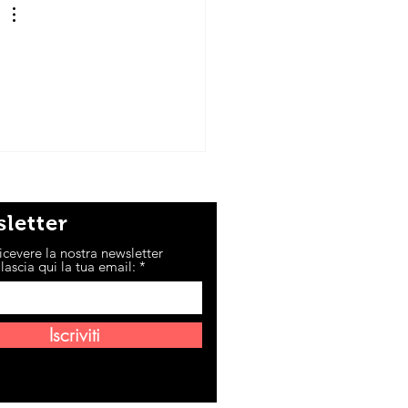
letter
icevere la nostra newsletter
lascia qui la tua email:
Iscriviti