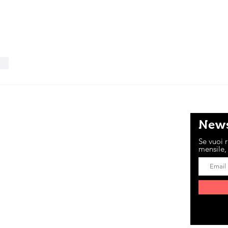
ndi
News
COSA DI NOI
Se vuoi r
mensile, 
n progetto di Sara, Marta, Margherita,
Alma P., Viola e Anna, che si impegnano
no per mandare avanti questo sito e la sua
.