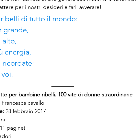
tere per i nostri desideri e farli avverare!
ibelli di tutto il mondo: 
n grande,
 alto,
ù energia,
 ricordate:
 voi.
te per bambine ribelli. 100 vite di donne straordinarie
 e Francesca cavallo
e:
 28 febbraio 2017
nni
11 pagine)
dori