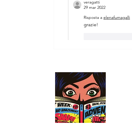
veragatti
29 mar 2022
Risposta a
elenafumagalli
grazie!
Mi piace
Rispo
QUAL
Dafne è u
Alma R., 
ogni gior
newsletter