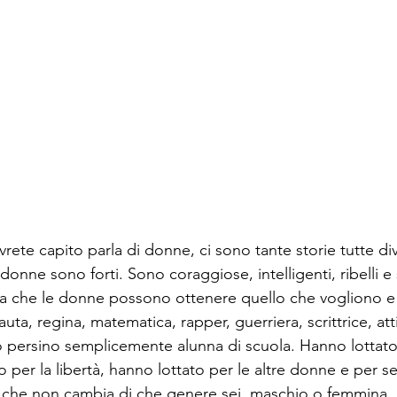
rete capito parla di donne, ci sono tante storie tutte di
 donne sono forti. Sono coraggiose, intelligenti, ribelli e 
na che le donne possono ottenere quello che vogliono e 
a, regina, matematica, rapper, guerriera, scrittrice, attiv
 o persino semplicemente alunna di scuola. Hanno lottato
 per la libertà, hanno lottato per le altre donne e per se
 che non cambia di che genere sei, maschio o femmina,