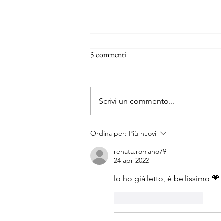
5 commenti
Scrivi un commento...
Una strada accidentata
Ordina per:
Più nuovi
renata.romano79
24 apr 2022
lo ho già letto, è bellissimo 💗
Mi piace
Rispondi