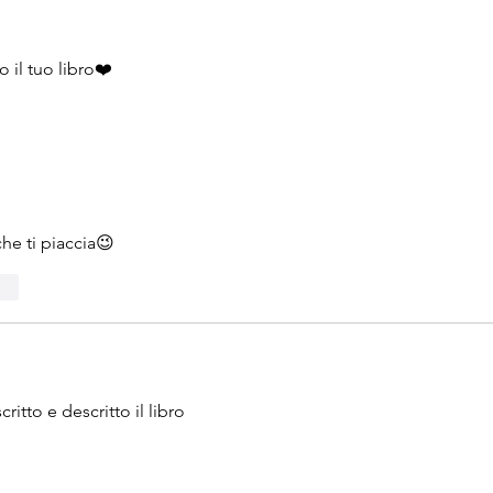
 il tuo libro❤️
he ti piaccia😉
ndi
itto e descritto il libro 