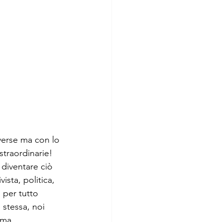
verse ma con lo 
straordinarie! 
diventare ciò 
ista, politica, 
 per tutto 
 stessa, noi 
 ma 