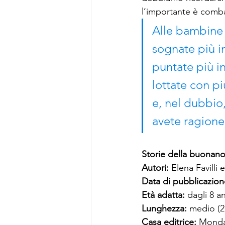
l’importante è combat
Alle bambine r
sognate più i
puntate più in
lottate con pi
e, nel dubbio,
avete ragione
Storie della buonanot
Autori:
 Elena Favilli
Data di pubblicazion
Età adatta: 
dagli 8 a
Lunghezza: 
medio (2
Casa editrice: 
Monda