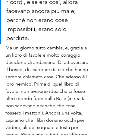
ricordi, e se era così, allora 
facevano ancora più male, 
perché non erano cose 
impossibili, erano solo 
perdute. 
Ma un giorno tutto cambia, e, grazie a 
un libro di favole e molto coraggio, 
decidono di andarsene. Di attraversare 
il bosco, di scappare da ciò che hanno 
sempre chiamato casa. Che adesso è il 
loro nemico. Prima di quel libro di 
favole, non avevano idea che ci fosse 
altro mondo fuori dalla Base (in realtà 
non sapevano neanche che cosa 
fossero i mattoni). Ancora una volta, 
capiamo che i libri donano occhi per 
vedere, ali per sognare e testa per 
capire. Pian piano, a tutti loro affiorerà 