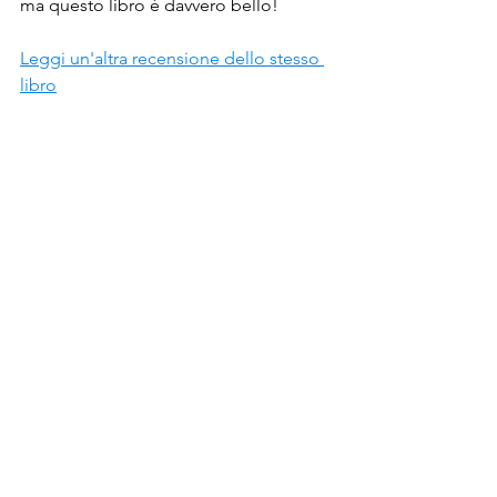
ma questo libro è davvero bello!
Leggi un'altra recensione dello stesso 
libro
Bambini nel bosco
Autrice: 
Beatrice Masini
Anno di pubblicazione: 
2010
Età adatta: 
11-13
 anni 
Lunghezza:  
medio (
200 pagine
)  
Casa editrice:
 Fanucci
Beatrice Masini
Libri
avventura
Fantasy